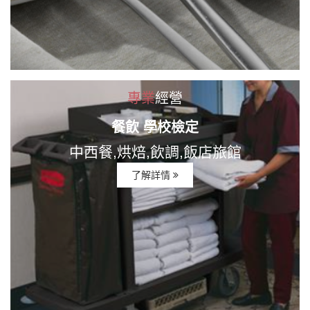
專業
經營
餐飲 學校檢定
中西餐,烘焙,飲調,飯店旅館
了解詳情