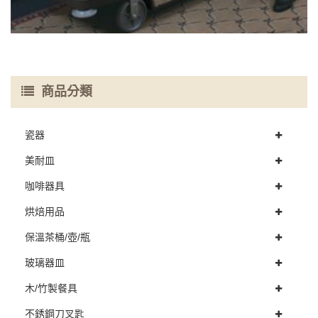
商品分類
瓷器
美耐皿
咖啡器具
烘焙用品
保溫茶桶/壺/瓶
玻璃器皿
木/竹製餐具
不銹鋼刀叉匙