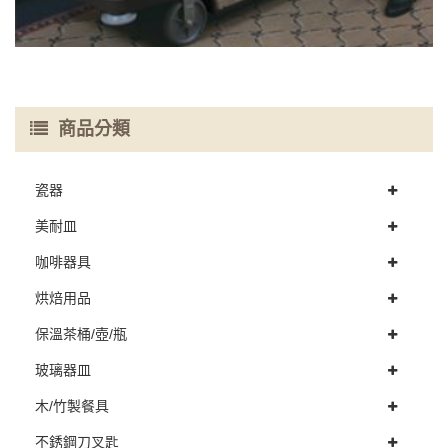
商品分類
瓷器
美耐皿
咖啡器具
烘焙用品
保溫茶桶/壺/瓶
玻璃器皿
木/竹製餐具
不銹鋼刀叉匙