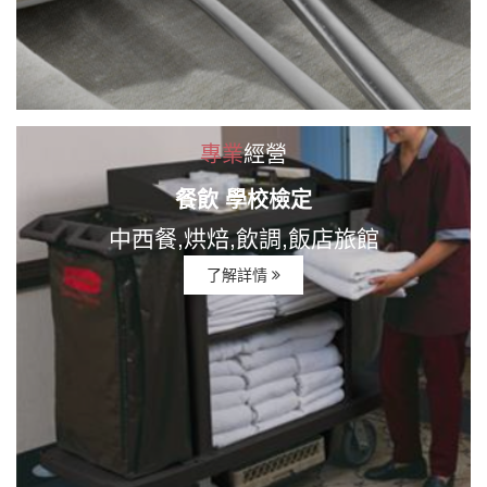
專業
經營
餐飲 學校檢定
中西餐,烘焙,飲調,飯店旅館
了解詳情