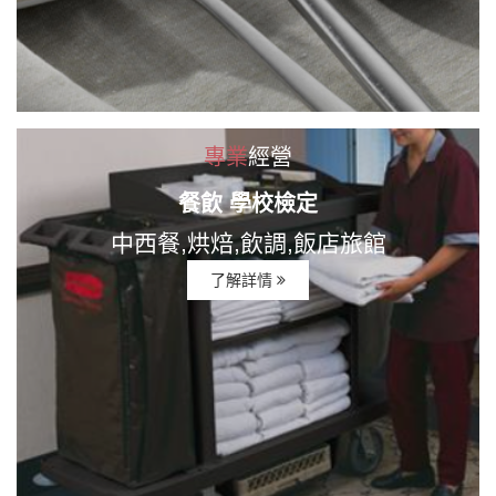
專業
經營
餐飲 學校檢定
中西餐,烘焙,飲調,飯店旅館
了解詳情