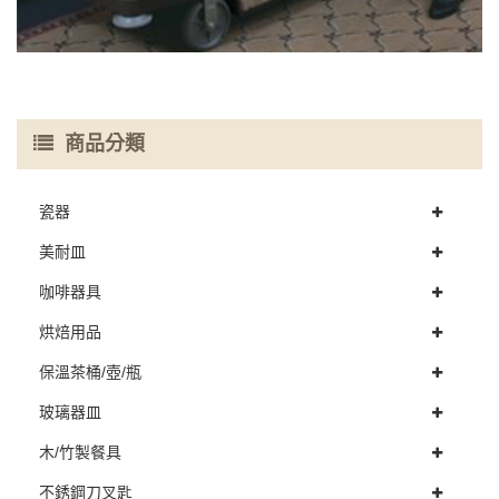
商品分類
瓷器
美耐皿
咖啡器具
烘焙用品
保溫茶桶/壺/瓶
玻璃器皿
木/竹製餐具
不銹鋼刀叉匙