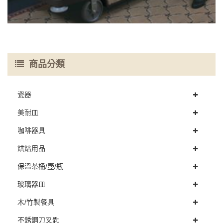
商品分類
瓷器
美耐皿
咖啡器具
烘焙用品
保溫茶桶/壺/瓶
玻璃器皿
木/竹製餐具
不銹鋼刀叉匙