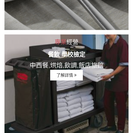
專業
經營
餐飲 學校檢定
中西餐,烘焙,飲調,飯店旅館
了解詳情