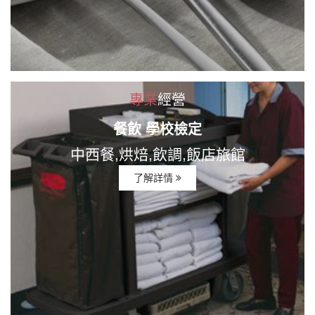
專業
經營
餐飲 學校檢定
中西餐,烘焙,飲調,飯店旅館
了解詳情