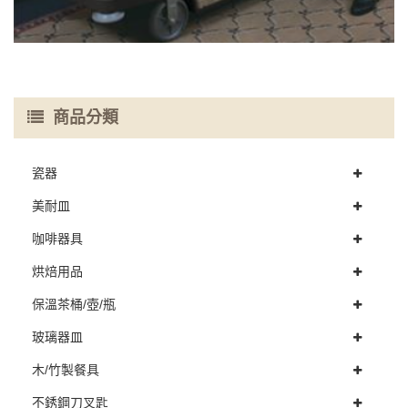
商品分類
瓷器
美耐皿
咖啡器具
烘焙用品
保溫茶桶/壺/瓶
玻璃器皿
木/竹製餐具
不銹鋼刀叉匙