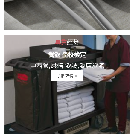
專業
經營
餐飲 學校檢定
中西餐,烘焙,飲調,飯店旅館
了解詳情