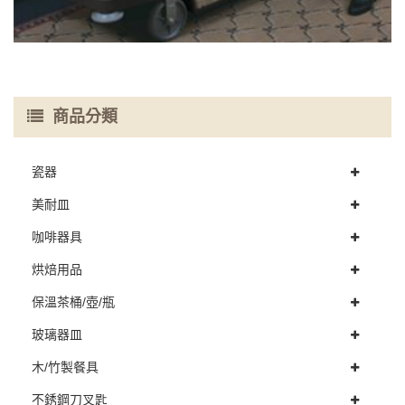
商品分類
瓷器
美耐皿
咖啡器具
烘焙用品
保溫茶桶/壺/瓶
玻璃器皿
木/竹製餐具
不銹鋼刀叉匙