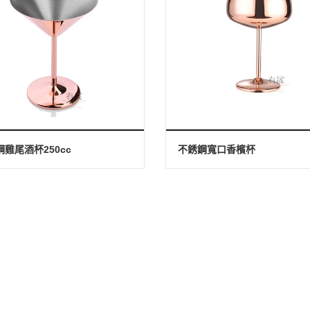
雞尾酒杯250cc
不銹鋼寬口香檳杯