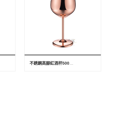
不銹鋼高腳紅酒杯500cc