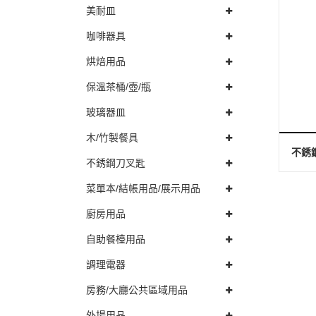
美耐皿
咖啡器具
烘焙用品
保溫茶桶/壺/瓶
玻璃器皿
木/竹製餐具
不銹鋼
不銹鋼刀叉匙
菜單本/結帳用品/展示用品
廚房用品
自助餐檯用品
調理電器
房務/大廳公共區域用品
外場用品