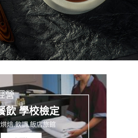
經營
餐飲 學校檢定
,烘焙,飲調,飯店旅館