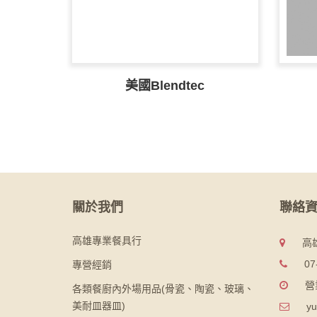
美國Blendtec
關於我們
聯絡
高雄專業餐具行
高
07
專營經銷
營
各類餐廚內外場用品(骨瓷、陶瓷、玻璃、
美耐皿器皿)
yu