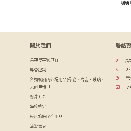
咖瑪 
關於我們
聯絡
高雄專業餐具行
高
07
專營經銷
營
各類餐廚內外場用品(骨瓷、陶瓷、玻璃、
美耐皿器皿)
yu
廚房五金
學校檢定
飯店旅館民宿用品
清潔器具