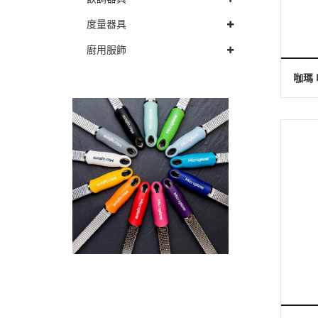
度量器具
廚用服飾
咖瑪 