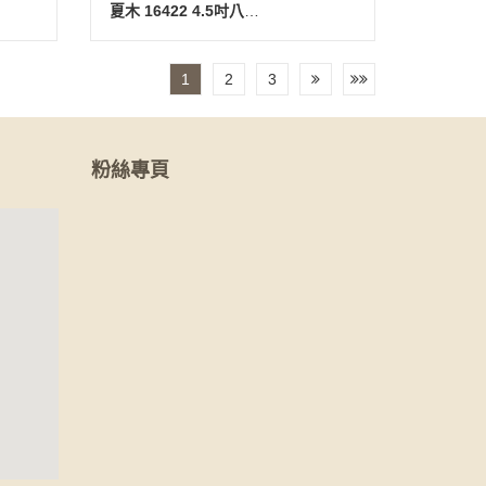
夏木 16422 4.5吋八角碟
1
2
3
粉絲專頁