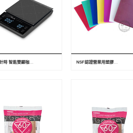
秤重/計時 智能雙顯咖啡秤3KG
NSF認證營業用塑膠砧板450X300X40mm (P-140)