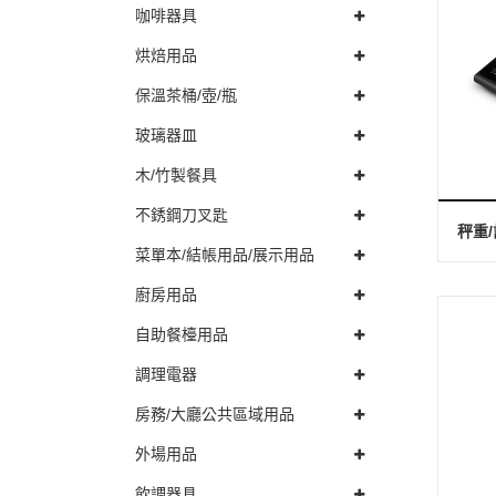
咖啡器具
烘焙用品
保溫茶桶/壺/瓶
玻璃器皿
木/竹製餐具
不銹鋼刀叉匙
菜單本/結帳用品/展示用品
廚房用品
自助餐檯用品
調理電器
房務/大廳公共區域用品
外場用品
飲調器具