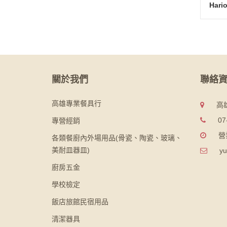
關於我們
聯絡
高雄專業餐具行
高
07
專營經銷
營
各類餐廚內外場用品(骨瓷、陶瓷、玻璃、
美耐皿器皿)
yu
廚房五金
學校檢定
飯店旅館民宿用品
清潔器具