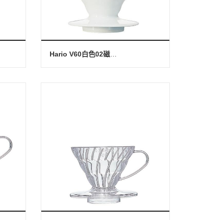
Hario V60白色02磁石濾杯-1~4杯(附V60量匙)