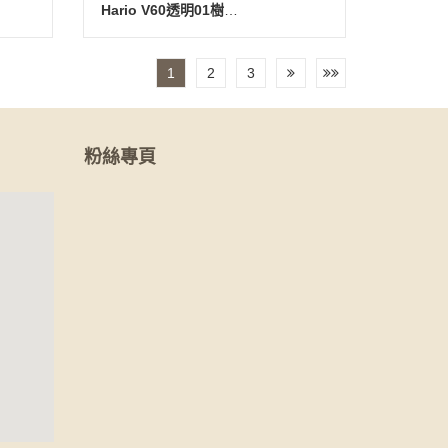
Hario V60透明01樹脂濾杯-1~2杯(附V60量匙)
1
2
3
粉絲專頁