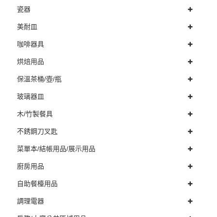
瓷器
美耐皿
咖啡器具
烘焙用品
保溫茶桶/壺/瓶
玻璃器皿
木/竹製餐具
不銹鋼刀叉匙
菜單本/結帳用品/展示用品
廚房用品
自助餐檯用品
調理電器