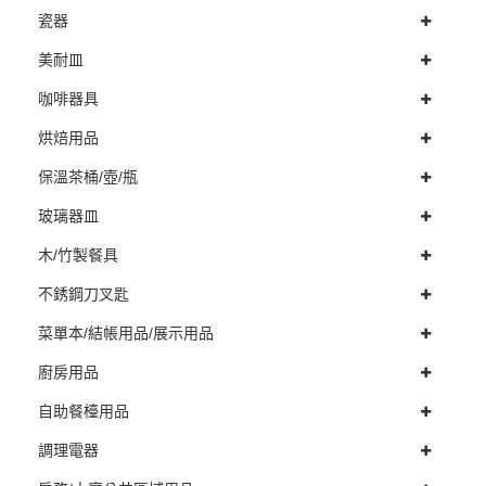
瓷器
美耐皿
咖啡器具
烘焙用品
保溫茶桶/壺/瓶
玻璃器皿
木/竹製餐具
不銹鋼刀叉匙
菜單本/結帳用品/展示用品
廚房用品
自助餐檯用品
調理電器