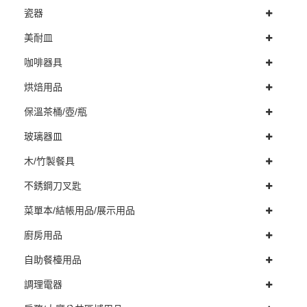
瓷器
美耐皿
咖啡器具
烘焙用品
保溫茶桶/壺/瓶
玻璃器皿
木/竹製餐具
不銹鋼刀叉匙
菜單本/結帳用品/展示用品
廚房用品
自助餐檯用品
調理電器