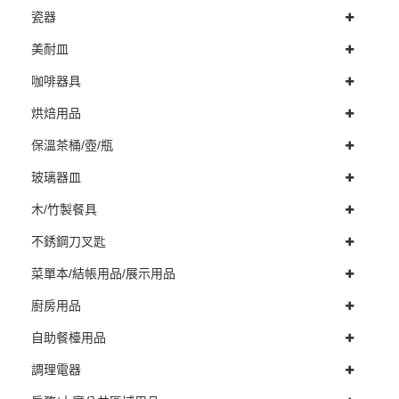
瓷器
美耐皿
咖啡器具
烘焙用品
保溫茶桶/壺/瓶
玻璃器皿
木/竹製餐具
不銹鋼刀叉匙
菜單本/結帳用品/展示用品
廚房用品
自助餐檯用品
調理電器