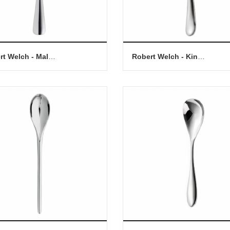
Robert Welch - Malvern (BR) 點心匙
Robert Welch - Kingham (BR) 點心匙