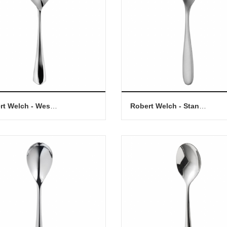
Robert Welch - Westbury (BR) 點心匙
Robert Welch - Stanton (SA) 點心匙