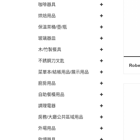
咖啡器具
烘焙用品
保溫茶桶/壺/瓶
玻璃器皿
木/竹製餐具
不銹鋼刀叉匙
菜單本/結帳用品/展示用品
廚房用品
自助餐檯用品
調理電器
房務/大廳公共區域用品
外場用品
飲調器具