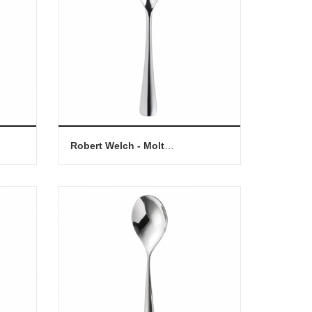
Robert Welch - Molton (BR) 點心匙