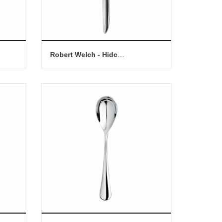
Robert Welch - Hidcote (BR) 點心匙