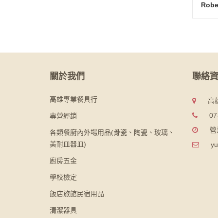
關於我們
聯絡
高雄專業餐具行
高
07
專營經銷
營
各類餐廚內外場用品(骨瓷、陶瓷、玻璃、
美耐皿器皿)
yu
廚房五金
學校檢定
飯店旅館民宿用品
清潔器具