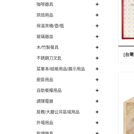
咖啡器具
烘焙用品
保溫茶桶/壺/瓶
玻璃器皿
木/竹製餐具
不銹鋼刀叉匙
菜單本/結帳用品/展示用品
廚房用品
自助餐檯用品
調理電器
房務/大廳公共區域用品
外場用品
飲調器具