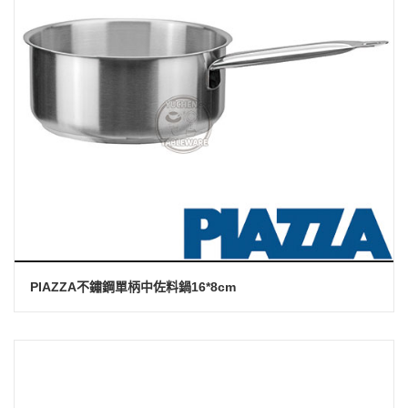
PIAZZA不鏽鋼單柄中佐料鍋16*8cm