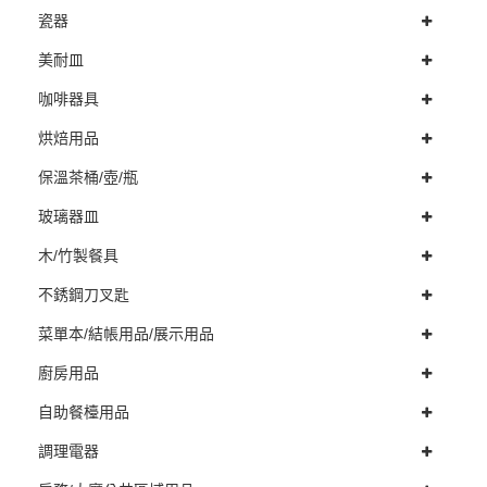
瓷器
美耐皿
咖啡器具
烘焙用品
保溫茶桶/壺/瓶
玻璃器皿
木/竹製餐具
不銹鋼刀叉匙
菜單本/結帳用品/展示用品
廚房用品
自助餐檯用品
調理電器