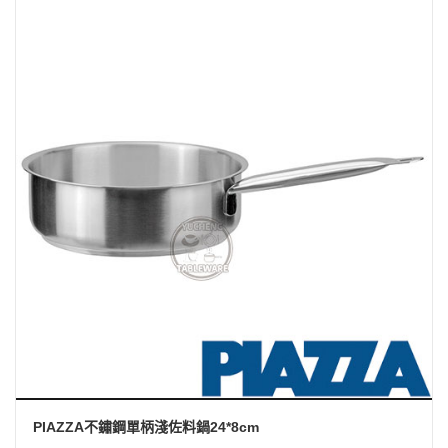
PIAZZA不鏽鋼單柄淺佐料鍋24*8cm