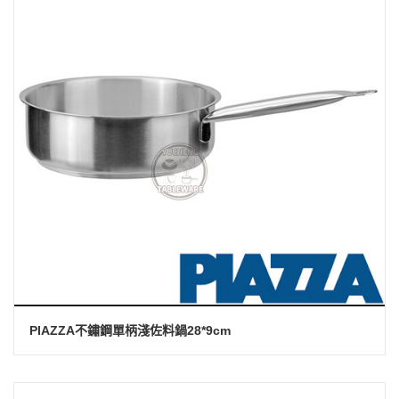
PIAZZA不鏽鋼單柄淺佐料鍋28*9cm