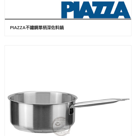
PIAZZA不鏽鋼單柄深佐料鍋