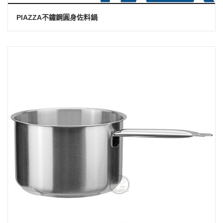
PIAZZA不鏽鋼圓身佐料鍋