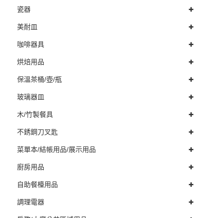
瓷器
美耐皿
咖啡器具
烘焙用品
保溫茶桶/壺/瓶
玻璃器皿
木/竹製餐具
不銹鋼刀叉匙
菜單本/結帳用品/展示用品
廚房用品
自助餐檯用品
調理電器