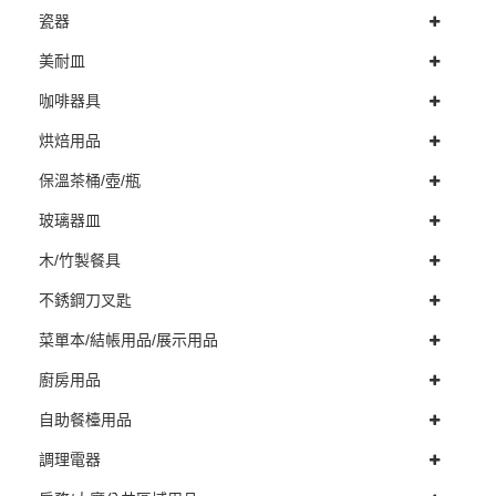
瓷器
美耐皿
咖啡器具
烘焙用品
保溫茶桶/壺/瓶
玻璃器皿
木/竹製餐具
不銹鋼刀叉匙
菜單本/結帳用品/展示用品
廚房用品
自助餐檯用品
調理電器