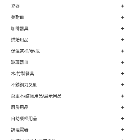
瓷器
美耐皿
咖啡器具
烘焙用品
保溫茶桶/壺/瓶
玻璃器皿
木/竹製餐具
不銹鋼刀叉匙
菜單本/結帳用品/展示用品
廚房用品
自助餐檯用品
調理電器