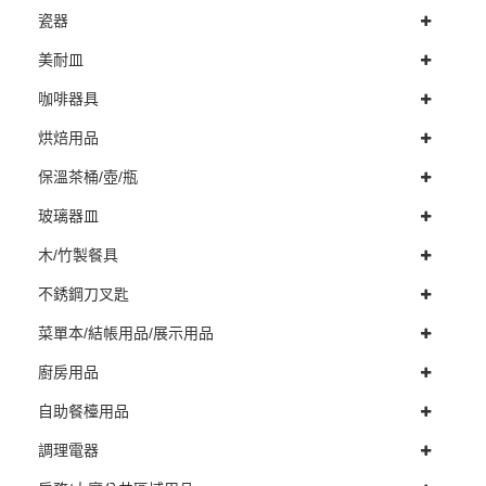
瓷器
美耐皿
咖啡器具
烘焙用品
保溫茶桶/壺/瓶
玻璃器皿
木/竹製餐具
不銹鋼刀叉匙
菜單本/結帳用品/展示用品
廚房用品
自助餐檯用品
調理電器