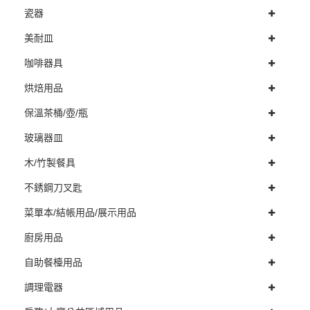
瓷器
美耐皿
咖啡器具
烘焙用品
保溫茶桶/壺/瓶
玻璃器皿
木/竹製餐具
不銹鋼刀叉匙
菜單本/結帳用品/展示用品
廚房用品
自助餐檯用品
調理電器