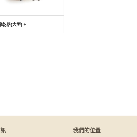
拖把擰乾器(大型) + 污水分隔桶
資訊
我們的位置