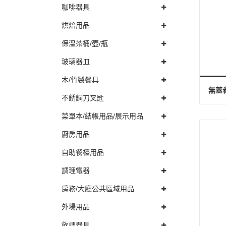
咖啡器具
烘焙用品
保溫茶桶/壺/瓶
玻璃器皿
木/竹製餐具
無蓋畚
不銹鋼刀叉匙
菜單本/結帳用品/展示用品
廚房用品
自助餐檯用品
調理電器
房務/大廳公共區域用品
外場用品
飲調器具