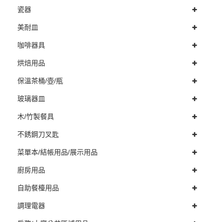
瓷器
美耐皿
咖啡器具
烘焙用品
保溫茶桶/壺/瓶
玻璃器皿
木/竹製餐具
不銹鋼刀叉匙
菜單本/結帳用品/展示用品
廚房用品
自助餐檯用品
調理電器