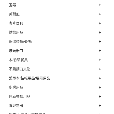
瓷器
美耐皿
咖啡器具
烘焙用品
保溫茶桶/壺/瓶
玻璃器皿
木/竹製餐具
不銹鋼刀叉匙
菜單本/結帳用品/展示用品
廚房用品
自助餐檯用品
調理電器