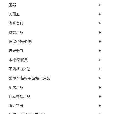
瓷器
美耐皿
咖啡器具
烘焙用品
保溫茶桶/壺/瓶
玻璃器皿
木/竹製餐具
不銹鋼刀叉匙
菜單本/結帳用品/展示用品
廚房用品
自助餐檯用品
調理電器