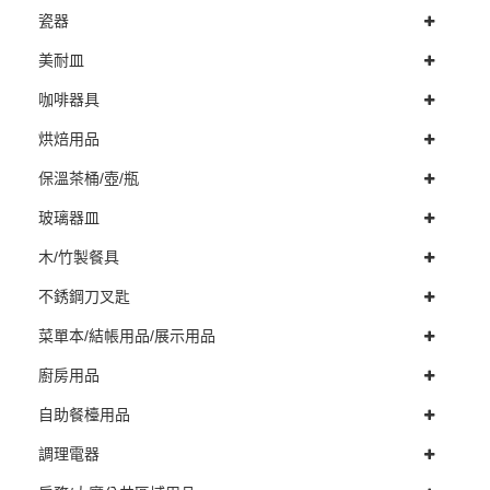
瓷器
美耐皿
咖啡器具
烘焙用品
保溫茶桶/壺/瓶
玻璃器皿
木/竹製餐具
不銹鋼刀叉匙
菜單本/結帳用品/展示用品
廚房用品
自助餐檯用品
調理電器