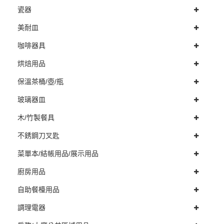
瓷器
美耐皿
咖啡器具
烘焙用品
保溫茶桶/壺/瓶
玻璃器皿
木/竹製餐具
不銹鋼刀叉匙
菜單本/結帳用品/展示用品
廚房用品
自助餐檯用品
調理電器