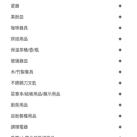
瓷器
美耐皿
咖啡器具
烘焙用品
保溫茶桶/壺/瓶
玻璃器皿
木/竹製餐具
不銹鋼刀叉匙
菜單本/結帳用品/展示用品
廚房用品
自助餐檯用品
調理電器