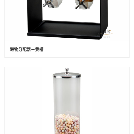
穀物分配器－雙槽